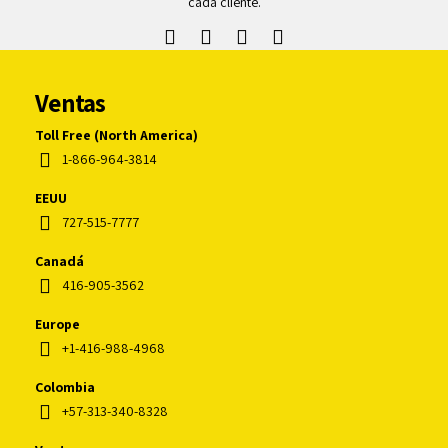
cada cliente.
Ventas
Toll Free (North America)
1-866-964-3814
EEUU
727-515-7777
Canadá
416-905-3562
Europe
+1-416-988-4968
Colombia
+57-313-340-8328