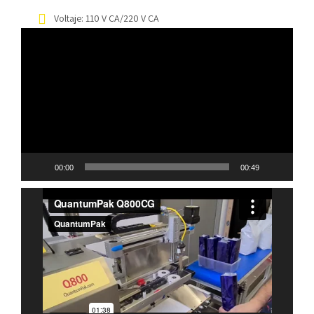
Voltaje: 110 V CA/220 V CA
Reproductor
de
vídeo
00:00
00:49
Reproductor
de
vídeo