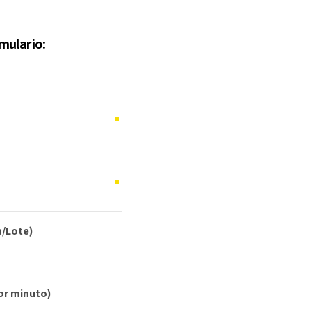
mulario:
a/Lote)
or minuto)