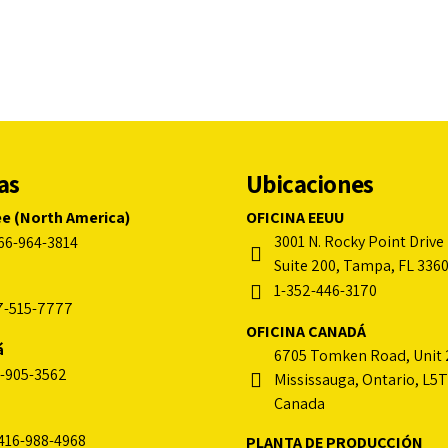
as
Ubicaciones
ee (North America)
OFICINA EEUU
3001 N. Rocky Point Drive 
66-964-3814
Suite 200, Tampa, FL 336
1-352-446-3170
7-515-7777
OFICINA CANADÁ
á
6705 Tomken Road, Unit 
-905-3562
Mississauga, Ontario, L5T
Canada
416-988-4968
PLANTA DE PRODUCCIÓN