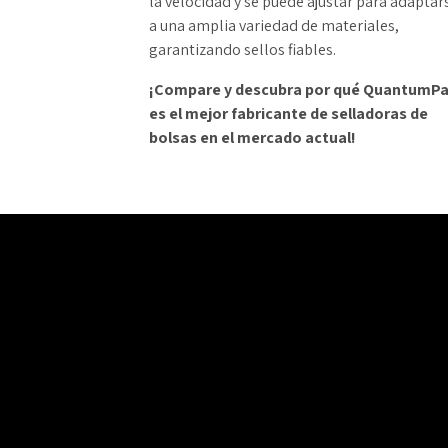
la velocidad y se puede ajustar para adaptar
a una amplia variedad de materiales,
garantizando sellos fiables.
¡Compare y descubra por qué QuantumP
es el mejor fabricante de selladoras de
bolsas en el mercado actual!
Reproductor
de
vídeo