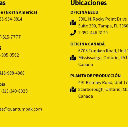
as
Ubicaciones
ee (North America)
OFICINA EEUU
66-964-3814
3001 N. Rocky Point Drive 
Suite 200, Tampa, FL 336
1-352-446-3170
7-515-7777
OFICINA CANADÁ
á
6705 Tomken Road, Unit 
-905-3562
Mississauga, Ontario, L5T
Canada
416-988-4968
PLANTA DE PRODUCCIÓN
491 Brimley Road, Unit 17
bia
Scarborough, Ontario, M1
-313-340-8328
Canada
les@quantumpak.com