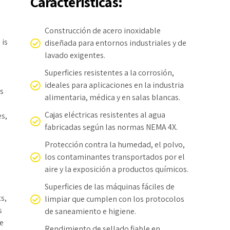
Características:
Construcción de acero inoxidable
 is
diseñada para entornos industriales y de
lavado exigentes.
Superficies resistentes a la corrosión,
ideales para aplicaciones en la industria
ns
alimentaria, médica y en salas blancas.
Cajas eléctricas resistentes al agua
es,
fabricadas según las normas NEMA 4X.
Protección contra la humedad, el polvo,
los contaminantes transportados por el
aire y la exposición a productos químicos.
Superficies de las máquinas fáciles de
s,
limpiar que cumplen con los protocolos
s
de saneamiento e higiene.
e
Rendimiento de sellado fiable en