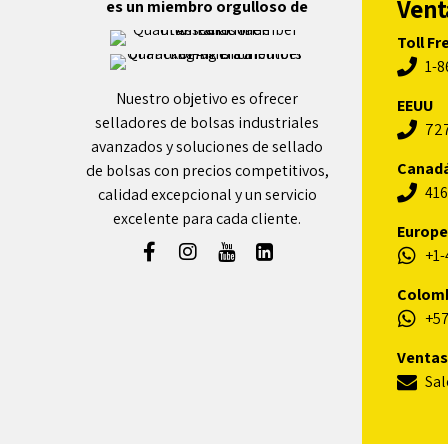
Vent
es un miembro orgulloso de
Toll Fr
1-8
Nuestro objetivo es ofrecer
EEUU
selladores de bolsas industriales
72
avanzados y soluciones de sellado
Canad
de bolsas con precios competitivos,
416
calidad excepcional y un servicio
excelente para cada cliente.
Europe
+1-
Colom
+57
Ventas
Sa