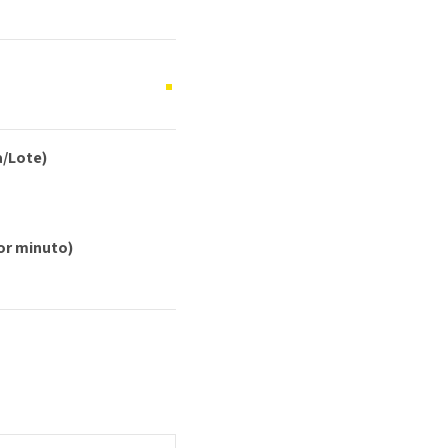
a/Lote)
or minuto)