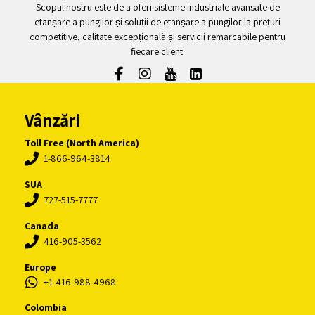
Scopul nostru este de a oferi sisteme industriale avansate de
etanșare a pungilor și soluții de etanșare a pungilor la prețuri
competitive, calitate excepțională și servicii remarcabile pentru
fiecare client.
Vânzări
Toll Free (North America)
1-866-964-3814
SUA
727-515-7777
Canada
416-905-3562
Europe
+1-416-988-4968
Colombia