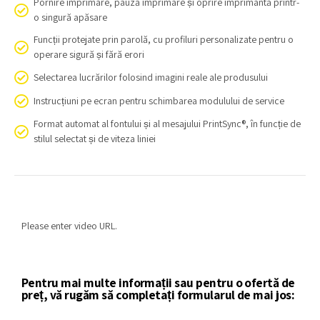
Pornire imprimare, pauză imprimare și oprire imprimantă printr-
o singură apăsare
Funcții protejate prin parolă, cu profiluri personalizate pentru o
operare sigură și fără erori
Selectarea lucrărilor folosind imagini reale ale produsului
Instrucțiuni pe ecran pentru schimbarea modulului de service
Format automat al fontului și al mesajului PrintSync®, în funcție de
stilul selectat și de viteza liniei
Please enter video URL.
Pentru mai multe informații sau pentru o ofertă de
preț, vă rugăm să completați formularul de mai jos: