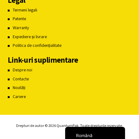
Termeni legali
Patente
Warranty
Expediere și livrare
Politica de confidențialitate
Link-uri suplimentare
Despre noi
Contacte
Noutăți
Cariere
Français du Canada
Español
English
Drepturi de autor © 2026 QuantumPak. Toate drepturile rezervate.
Română