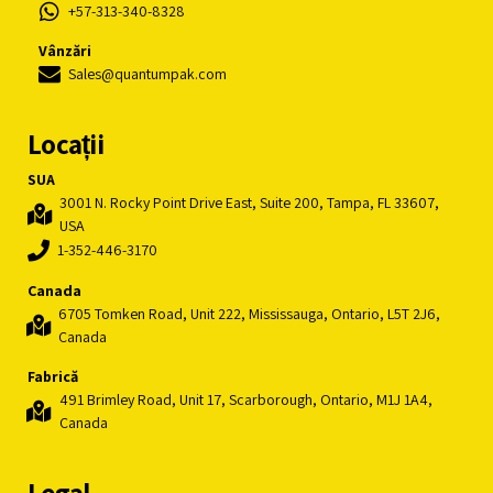
+57-313-340-8328
Vânzări
Sales@quantumpak.com
Locații
SUA
3001 N. Rocky Point Drive East, Suite 200, Tampa, FL 33607,
USA
1-352-446-3170
Canada
6705 Tomken Road, Unit 222, Mississauga, Ontario, L5T 2J6,
Canada
Fabrică
491 Brimley Road, Unit 17, Scarborough, Ontario, M1J 1A4,
Canada
Legal