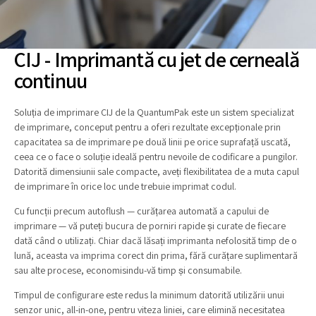
CIJ - Imprimantă cu jet de cerneală
continuu
Soluția de imprimare CIJ de la QuantumPak este un sistem specializat
de imprimare, conceput pentru a oferi rezultate excepționale prin
capacitatea sa de imprimare pe două linii pe orice suprafață uscată,
ceea ce o face o soluție ideală pentru nevoile de codificare a pungilor.
Datorită dimensiunii sale compacte, aveți flexibilitatea de a muta capul
de imprimare în orice loc unde trebuie imprimat codul.
Cu funcții precum autoflush — curățarea automată a capului de
imprimare — vă puteți bucura de porniri rapide și curate de fiecare
dată când o utilizați. Chiar dacă lăsați imprimanta nefolosită timp de o
lună, aceasta va imprima corect din prima, fără curățare suplimentară
sau alte procese, economisindu-vă timp și consumabile.
Timpul de configurare este redus la minimum datorită utilizării unui
senzor unic, all-in-one, pentru viteza liniei, care elimină necesitatea