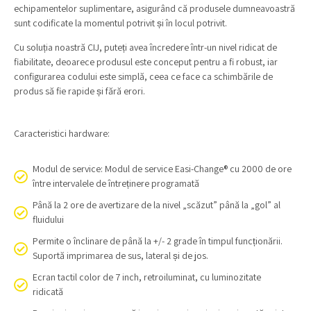
echipamentelor suplimentare, asigurând că produsele dumneavoastră
sunt codificate la momentul potrivit și în locul potrivit.
Cu soluția noastră CIJ, puteți avea încredere într-un nivel ridicat de
fiabilitate, deoarece produsul este conceput pentru a fi robust, iar
configurarea codului este simplă, ceea ce face ca schimbările de
produs să fie rapide și fără erori.
Caracteristici hardware:
Modul de service: Modul de service Easi-Change® cu 2000 de ore
între intervalele de întreținere programată
Până la 2 ore de avertizare de la nivel „scăzut” până la „gol” al
fluidului
Permite o înclinare de până la +/- 2 grade în timpul funcționării.
Suportă imprimarea de sus, lateral și de jos.
Ecran tactil color de 7 inch, retroiluminat, cu luminozitate
ridicată